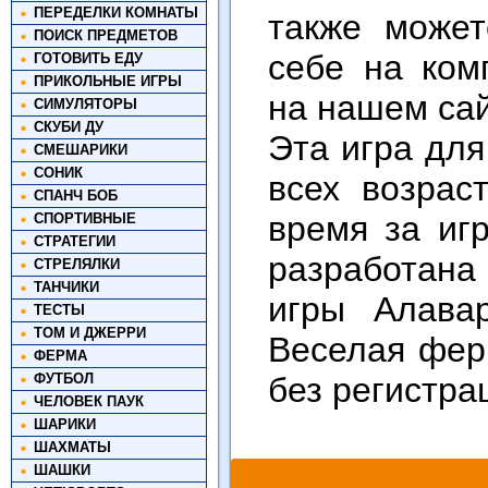
ПЕРЕДЕЛКИ КОМНАТЫ
также може
ПОИСК ПРЕДМЕТОВ
себе на ком
ГОТОВИТЬ ЕДУ
ПРИКОЛЬНЫЕ ИГРЫ
на нашем сай
СИМУЛЯТОРЫ
СКУБИ ДУ
Эта игра для
СМЕШАРИКИ
СОНИК
всех возрас
СПАНЧ БОБ
время за иг
СПОРТИВНЫЕ
СТРАТЕГИИ
разработана
СТРЕЛЯЛКИ
ТАНЧИКИ
игры Алава
ТЕСТЫ
ТОМ И ДЖЕРРИ
Веселая фер
ФЕРМА
ФУТБОЛ
без регистра
ЧЕЛОВЕК ПАУК
ШАРИКИ
ШАХМАТЫ
ШАШКИ