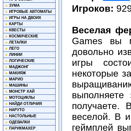
ЗУМА
Игроков:
92
ИГРОВЫЕ АВТОМАТЫ
ИГРЫ НА ДВОИХ
КАРТЫ
Веселая фе
КВЕСТЫ
КОСМИЧЕСКИЕ
Games вы м
ЛЕТАЛКИ
ЛЕГО
довольно изв
ЛИНИИ
игры состо
ЛОГИЧЕСКИЕ
МАДЖОНГ
некоторые з
МАКИЯЖ
МАРИО
выращивани
МАШИНЫ
МОНСТР ХАЙ
выполняете
МОТОЦИКЛЫ
получаете. 
НАЙДИ ОТЛИЧИЯ
НАРУТО
веселой. В 
НАСТОЛЬНЫЕ
ОДЕВАЛКИ
геймплей вы
ПАРИКМАХЕР