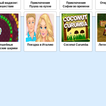
ый маджонг:
Приключения
Приключения
Отк
тешествие
Пушка на кухне
Софии во времени
лшебные
Поездка в Италию
Coconut Curumba
Леге
ские шарики