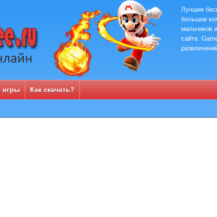
Лучшие бес
большое кол
мальчиков и
сайте. Game
развлечени
 игры
Как скачать?