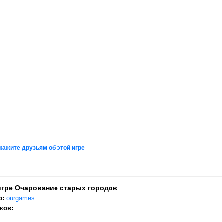
кажите друзьям об этой игре
игре Очарование старых городов
р:
ourgames
ков: