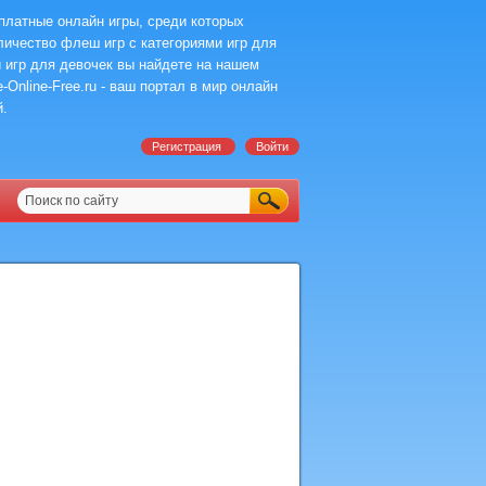
платные онлайн игры, среди которых
ичество флеш игр с категориями игр для
 игр для девочек вы найдете на нашем
-Online-Free.ru - ваш портал в мир онлайн
й.
Регистрация
Войти