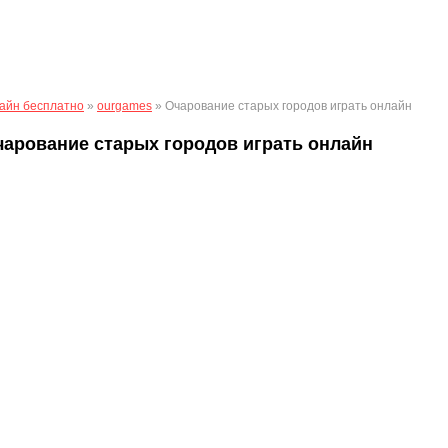
айн бесплатно
»
ourgames
» Очарование старых городов играть онлайн
чарование старых городов играть онлайн