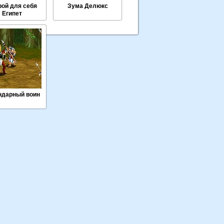
рой для себя
Зума Делюкс
Египет
ндарный воин