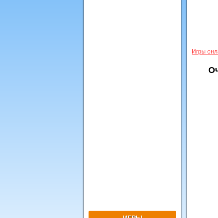
Игры онл
О