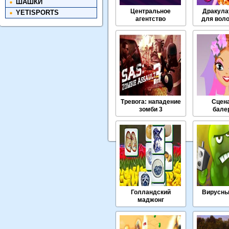
ШАШКИ
Центральное
Дракула
YETISPORTS
агентство
для воло
чужеродных
Тревога: нападение
Сцен
зомби 3
бале
Голландский
Вирусны
маджонг