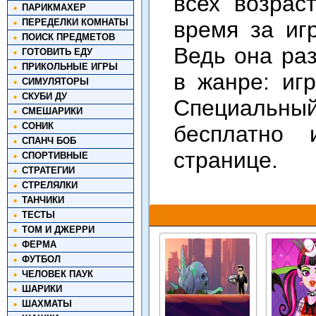
всех возрас
ПАРИКМАХЕР
ПЕРЕДЕЛКИ КОМНАТЫ
время за иг
ПОИСК ПРЕДМЕТОВ
Ведь она ра
ГОТОВИТЬ ЕДУ
ПРИКОЛЬНЫЕ ИГРЫ
в жанре: иг
СИМУЛЯТОРЫ
СКУБИ ДУ
Специальны
СМЕШАРИКИ
СОНИК
бесплатно 
СПАНЧ БОБ
странице.
СПОРТИВНЫЕ
СТРАТЕГИИ
СТРЕЛЯЛКИ
ТАНЧИКИ
ТЕСТЫ
ТОМ И ДЖЕРРИ
ФЕРМА
ФУТБОЛ
ЧЕЛОВЕК ПАУК
ШАРИКИ
ШАХМАТЫ