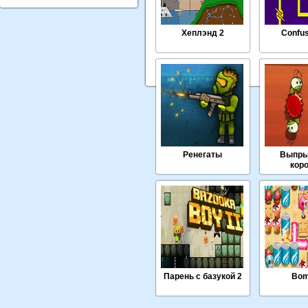
Хеплэнд 2
Confu
Ренегаты
Выпры
кор
Парень с базукой 2
Bom