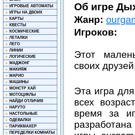
Об игре Ды
ИГРОВЫЕ АВТОМАТЫ
ИГРЫ НА ДВОИХ
Жанр:
ourga
КАРТЫ
КВЕСТЫ
Игроков:
КОСМИЧЕСКИЕ
ЛЕТАЛКИ
ЛЕГО
ЛИНИИ
Этот мален
ЛОГИЧЕСКИЕ
своих друзей
МАДЖОНГ
МАКИЯЖ
МАРИО
МАШИНЫ
Эта игра для
МОНСТР ХАЙ
МОТОЦИКЛЫ
всех возрас
НАЙДИ ОТЛИЧИЯ
НАРУТО
время за и
НАСТОЛЬНЫЕ
ОДЕВАЛКИ
разработана
ПАРИКМАХЕР
ПЕРЕДЕЛКИ КОМНАТЫ