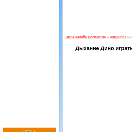
Игры онлайн бесплатно
»
ourgames
» Д
Дыхание Дино играт