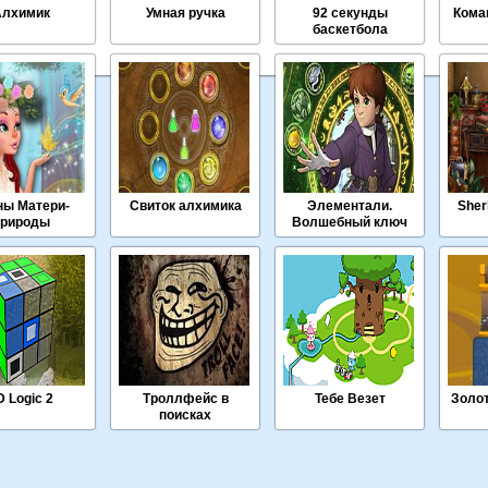
Алхимик
Умная ручка
92 секунды
Кома
баскетбола
ны Матери-
Свиток алхимика
Элементали.
Sher
природы
Волшебный ключ
D Logic 2
Троллфейс в
Тебе Везет
Золот
поисках
приключений 3