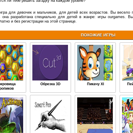
тся ли тебе решить загадку на каждом уровне?
игра для девочек и мальчиков, для детей всех возрастов. Вы весело п
 она разработана специально для детей в жанре: игры ourgames. Вы
латно и без регистрации на этой странице.
ПОХОЖИЕ ИГРЫ
окровища
Обрезка 3D
Пикачу XI
Пе
ропиков