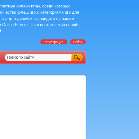
платные онлайн игры, среди которых
ичество флеш игр с категориями игр для
 игр для девочек вы найдете на нашем
-Online-Free.ru - ваш портал в мир онлайн
й.
Регистрация
Войти