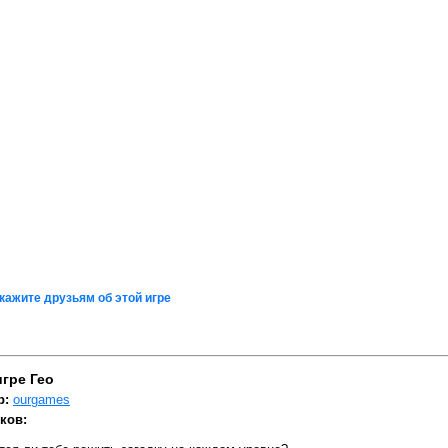
кажите друзьям об этой игре
игре Гео
р:
ourgames
ков: