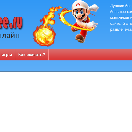
Лучшие бес
большое кол
мальчиков и
сайте. Game
развлечени
 игры
Как скачать?