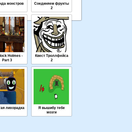
нда монстров
Соединяем фрукты
2
lock Holmes -
Квест Троллфейса
Part 3
2
ая лихорадка
Я вышибу тебе
мозги