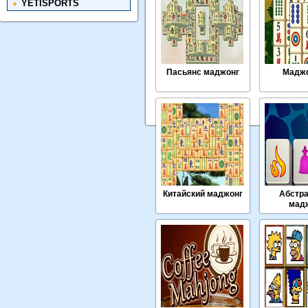
YETISPORTS
Пасьянс маджонг
Маджо
Китайский маджонг
Абстр
мад