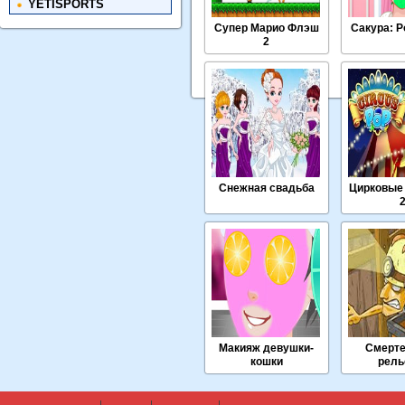
YETISPORTS
Супер Марио Флэш
Сакура: 
2
Снежная свадьба
Цирковые
Макияж девушки-
Смерт
кошки
рель