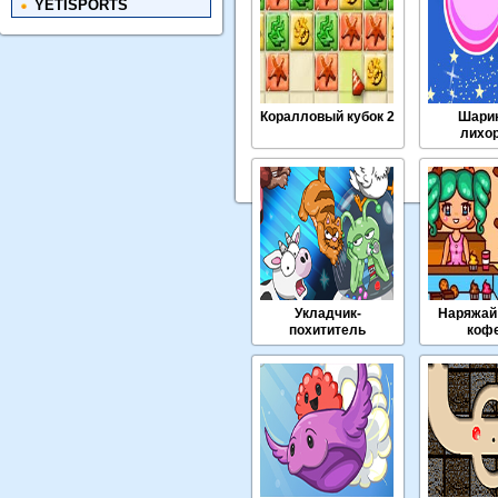
YETISPORTS
Коралловый кубок 2
Шари
лихо
Укладчик-
Наряжай 
похититель
коф