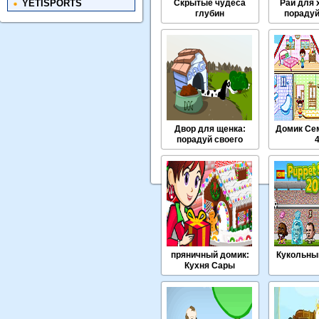
YETISPORTS
Скрытые чудеса
Рай для 
глубин
порадуй
люб
Двор для щенка:
Домик Се
порадуй своего
любимца
пряничный домик:
Кукольны
Кухня Сары