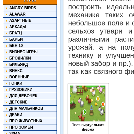
ИГРЫ
построить идеаль
ANGRY BIRDS
механика таких о
ALAWAR
АЗАРТНЫЕ
небольшое поле и 
АРКАДЫ
сельхоз утвари и
БРАТЦ
различными расти
БАРБИ
БЕН 10
урожай, а на пол
БИЗНЕС ИГРЫ
технику и улучшен
БРОДИЛКИ
новый забор и пр.)
БИЛЬЯРД
так как связного ф
ВИНКС
ВОЕННЫЕ
ГОНКИ
ГРУЗОВИКИ
ДЛЯ ДЕВОЧЕК
ДЕТСКИЕ
ДЛЯ МАЛЬЧИКОВ
ДРАКИ
ПРО ЖИВОТНЫХ
Твоя виртуальная
ПРО ЗОМБИ
ферма
ЗУМА