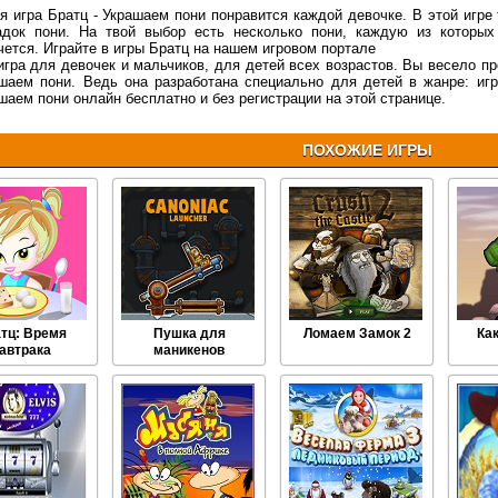
я игра Братц - Украшаем пони понравится каждой девочке. В этой игре
док пони. На твой выбор есть несколько пони, каждую из которых
чется. Играйте в игры Братц на нашем игровом портале
игра для девочек и мальчиков, для детей всех возрастов. Вы весело пр
шаем пони. Ведь она разработана специально для детей в жанре: иг
шаем пони онлайн бесплатно и без регистрации на этой странице.
ПОХОЖИЕ ИГРЫ
тц: Время
Пушка для
Ломаем Замок 2
Ка
автрака
маникенов