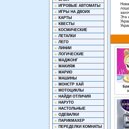
Нова
ИГРОВЫЕ АВТОМАТЫ
лоша
ИГРЫ НА ДВОИХ
захо
Эта 
КАРТЫ
Укра
КВЕСТЫ
Укра
КОСМИЧЕСКИЕ
ЛЕТАЛКИ
ЛЕГО
ЛИНИИ
ЛОГИЧЕСКИЕ
МАДЖОНГ
МАКИЯЖ
МАРИО
МАШИНЫ
МОНСТР ХАЙ
Бра
МОТОЦИКЛЫ
з
НАЙДИ ОТЛИЧИЯ
НАРУТО
НАСТОЛЬНЫЕ
ОДЕВАЛКИ
ПАРИКМАХЕР
ПЕРЕДЕЛКИ КОМНАТЫ