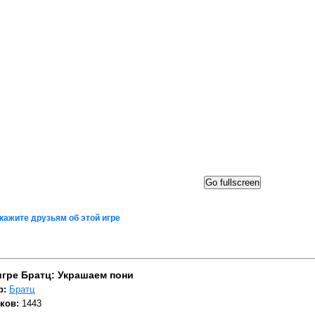
Go fullscreen
кажите друзьям об этой игре
игре Братц: Украшаем пони
р:
Братц
ков:
1443