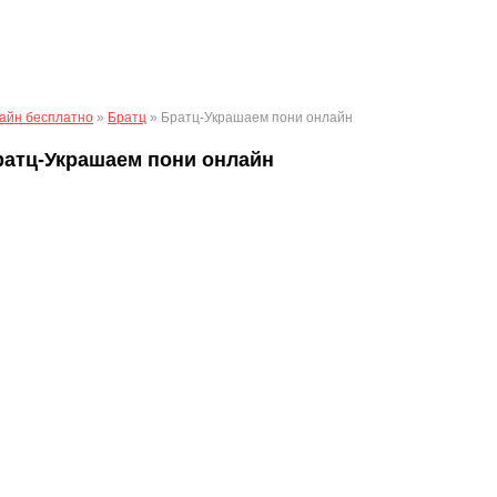
айн бесплатно
»
Братц
» Братц-Украшаем пони онлайн
ратц-Украшаем пони онлайн