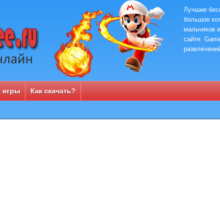
Лучшие бес
большое кол
мальчиков и
сайте. Game
развлечени
 игры
Как скачать?