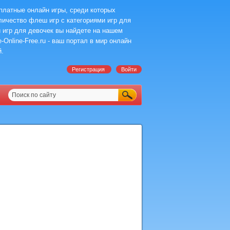
платные онлайн игры, среди которых
ичество флеш игр с категориями игр для
 игр для девочек вы найдете на нашем
-Online-Free.ru - ваш портал в мир онлайн
й.
Регистрация
Войти