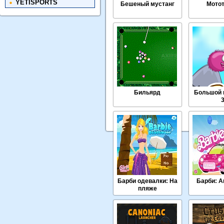
YETISPORTS
Бешеный мустанг
Мото
Бильярд
Большой 
Барби одевалки: На
Барби: А
пляже