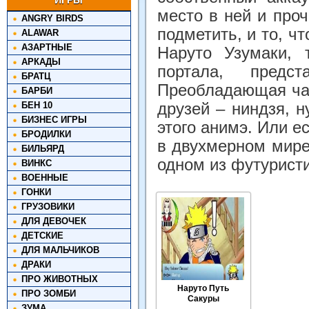
ИГРЫ
место в ней и проч
ANGRY BIRDS
подметить, и то, чт
ALAWAR
АЗАРТНЫЕ
Наруто Узумаки, 
АРКАДЫ
портала, предс
БРАТЦ
Преобладающая част
БАРБИ
БЕН 10
друзей – ниндзя, 
БИЗНЕС ИГРЫ
этого анимэ. Или е
БРОДИЛКИ
в двухмерном мире.
БИЛЬЯРД
одном из футурист
ВИНКС
ВОЕННЫЕ
ГОНКИ
ГРУЗОВИКИ
ДЛЯ ДЕВОЧЕК
ДЕТСКИЕ
ДЛЯ МАЛЬЧИКОВ
ДРАКИ
ПРО ЖИВОТНЫХ
Наруто Путь
ПРО ЗОМБИ
Сакуры
ЗУМА