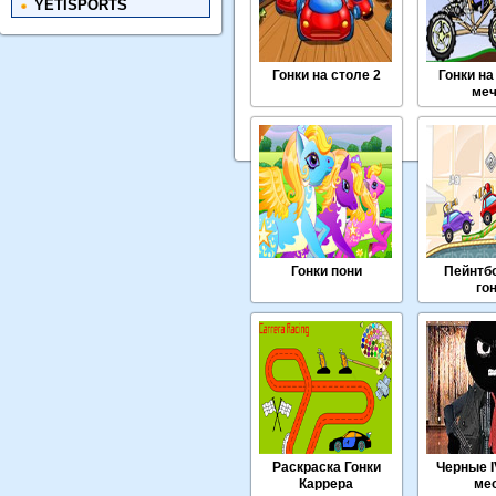
YETISPORTS
Гонки на столе 2
Гонки н
ме
Гонки пони
Пейнтб
го
Раскраска Гонки
Черные I
Каррера
ме