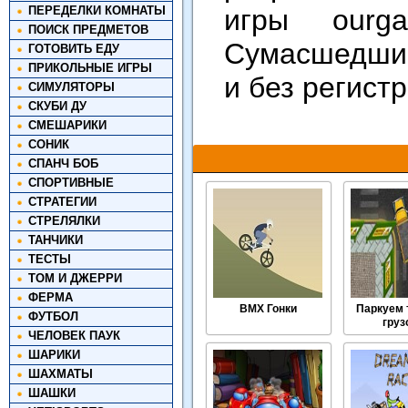
ПЕРЕДЕЛКИ КОМНАТЫ
игры our
ПОИСК ПРЕДМЕТОВ
Сумасшедшие
ГОТОВИТЬ ЕДУ
ПРИКОЛЬНЫЕ ИГРЫ
и без регист
СИМУЛЯТОРЫ
СКУБИ ДУ
СМЕШАРИКИ
СОНИК
СПАНЧ БОБ
СПОРТИВНЫЕ
СТРАТЕГИИ
СТРЕЛЯЛКИ
ТАНЧИКИ
ТЕСТЫ
ТОМ И ДЖЕРРИ
ФЕРМА
BMX Гонки
Паркуем
ФУТБОЛ
груз
ЧЕЛОВЕК ПАУК
ШАРИКИ
ШАХМАТЫ
ШАШКИ