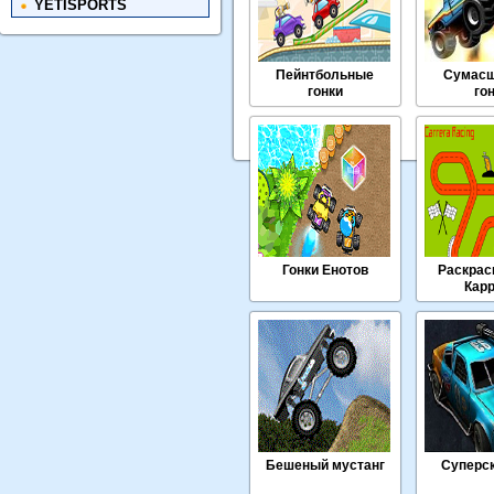
YETISPORTS
Пейнтбольные
Сумас
гонки
го
Гонки Енотов
Раскрас
Кар
Бешеный мустанг
Суперс