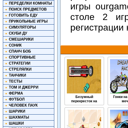
ПЕРЕДЕЛКИ КОМНАТЫ
игры ourgam
ПОИСК ПРЕДМЕТОВ
столе 2 иг
ГОТОВИТЬ ЕДУ
ПРИКОЛЬНЫЕ ИГРЫ
регистрации 
СИМУЛЯТОРЫ
СКУБИ ДУ
СМЕШАРИКИ
СОНИК
СПАНЧ БОБ
СПОРТИВНЫЕ
СТРАТЕГИИ
СТРЕЛЯЛКИ
ТАНЧИКИ
ТЕСТЫ
ТОМ И ДЖЕРРИ
ФЕРМА
Безумный
Гонки н
ФУТБОЛ
перекресток на
ме
ЧЕЛОВЕК ПАУК
твоем столе
ШАРИКИ
ШАХМАТЫ
ШАШКИ