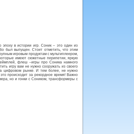
 эпоху в истории игр. Соник – это один из
бо был выпущен. Стоит отметить, что этим
крупным игровым продуктам с мультиплеером,
, которые имеют сюжетные перипетии, яркую
 геймплей, флеш –игры про Соника намного
стить игру вам не нужно сооружать из своего
на цифровом рынке. И тем более, не нужно
 это происходит за рекордное время! Важно
мера, но и гонки с Соником, трансформеры с