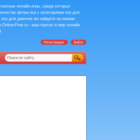
платные онлайн игры, среди которых
ичество флеш игр с категориями игр для
 игр для девочек вы найдете на нашем
-Online-Free.ru - ваш портал в мир онлайн
й.
Регистрация
Войти