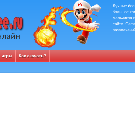
Лучшие бес
большое кол
мальчиков и
сайте. Game
развлечени
 игры
Как скачать?