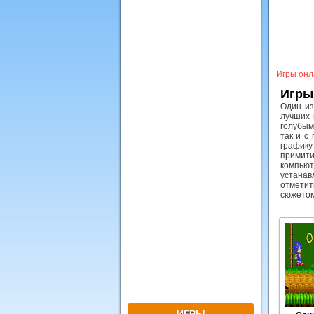
Игры онл
Игры
Один из
лучших 
голубым
так и с
графику
примити
компьют
устанав
отметит
сюжетом